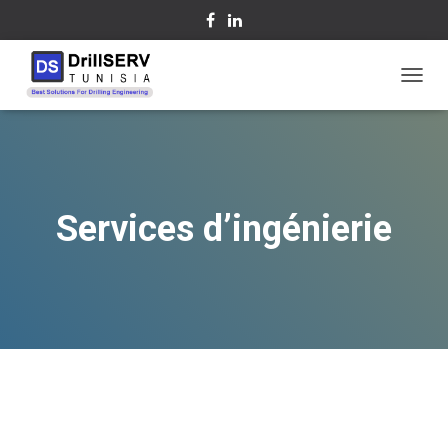
D
É
P
L
I
E
R
Services d’ingénierie
L
A
N
A
V
I
G
A
T
I
O
N